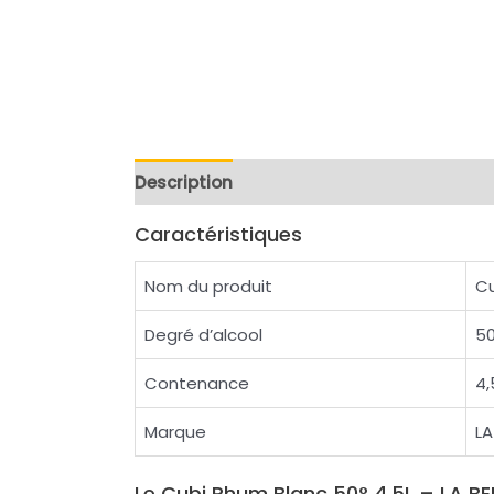
Description
Reviews (0)
Caractéristiques
Nom du produit
Cu
Degré d’alcool
5
Contenance
4,
Marque
LA
Le Cubi Rhum Blanc 50° 4,5L – LA BE