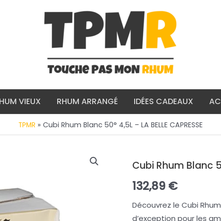
HUM VIEUX
RHUM ARRANGÉ
IDÉES CADEAUX
AC
»
Cubi Rhum Blanc 50° 4,5L – LA BELLE CAPRESSE
TPMR
Cubi Rhum Blanc 5
132,89
€
Découvrez le Cubi Rhum 
d’exception pour les am