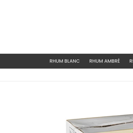
Aller
au
contenu
RHUM BLANC
RHUM AMBRÉ
R