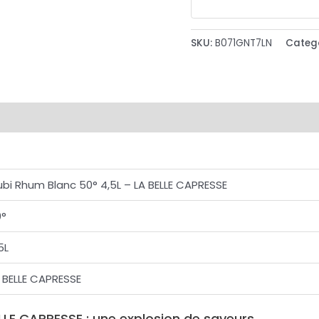
SKU:
B071GNT7LN
Categ
bi Rhum Blanc 50° 4,5L – LA BELLE CAPRESSE
0°
5L
 BELLE CAPRESSE
LLE CAPRESSE : une explosion de saveurs