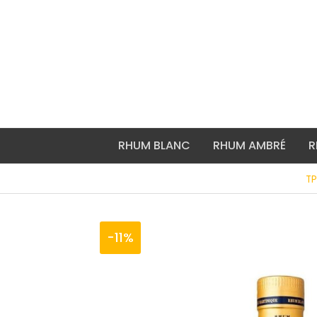
Aller
au
contenu
RHUM BLANC
RHUM AMBRÉ
R
T
-11%