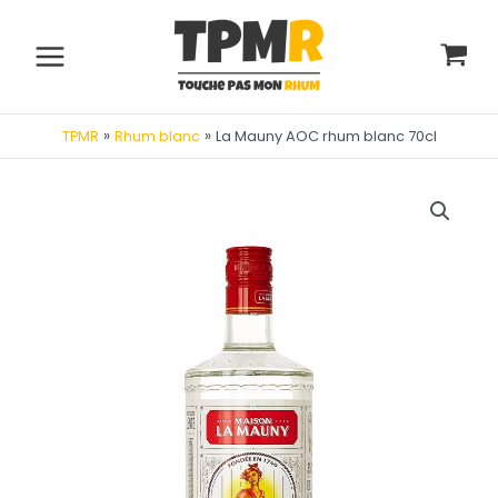
Aller
au
contenu
Main
Menu
»
»
La Mauny AOC rhum blanc 70cl
TPMR
Rhum blanc
utateur