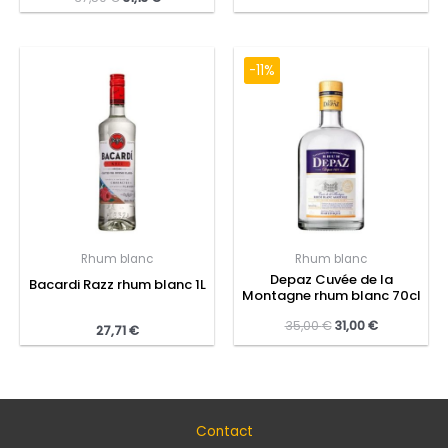
-11%
Rhum blanc
Rhum blanc
Depaz Cuvée de la
Bacardi Razz rhum blanc 1L
Montagne rhum blanc 70cl
35,00
€
31,00
€
27,71
€
Contact