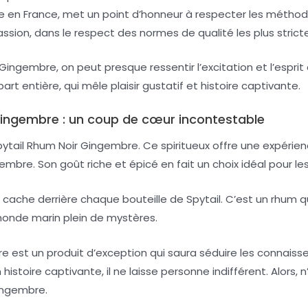
tuée en France, met un point d’honneur à respecter les métho
ssion, dans le respect des normes de qualité les plus strict
Gingembre, on peut presque ressentir l’excitation et l’esprit
rt entière, qui mêle plaisir gustatif et histoire captivante.
 Gingembre : un coup de cœur incontestable
ail Rhum Noir Gingembre. Ce spiritueux offre une expérience
gembre. Son goût riche et épicé en fait un choix idéal pour 
cache derrière chaque bouteille de Spytail. C’est un rhum qui
monde marin plein de mystères.
re est un produit d’exception qui saura séduire les connais
istoire captivante, il ne laisse personne indifférent. Alors
Gingembre.