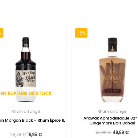
%
-5%
EN RUPTURE DE STOCK
Rhum arrangé
Rhum arrangé
Arawak Aphrodisiaque 32°
n Morgan Black – Rhum Épicé 1L
Gingembre Bois Bandé
52,29
€
49,89
€
26,79
€
19,95
€