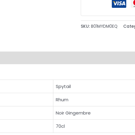
SKU:
B01MYDM0EQ
Cate
Spytail
Rhum
Noir Gingembre
70cl