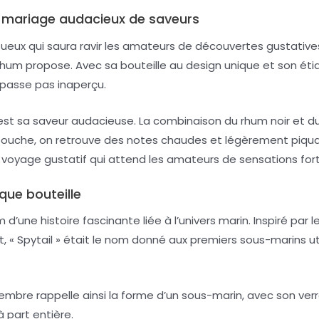
n mariage audacieux de saveurs
tueux qui saura ravir les amateurs de découvertes gustative
rhum propose. Avec sa bouteille au design unique et son éti
 passe pas inaperçu.
est sa saveur audacieuse. La combinaison du rhum noir et d
 bouche, on retrouve des notes chaudes et légèrement piq
e voyage gustatif qui attend les amateurs de sensations for
que bouteille
 d’une histoire fascinante liée à l’univers marin. Inspiré p
t, « Spytail » était le nom donné aux premiers sous-marins 
gembre rappelle ainsi la forme d’un sous-marin, avec son ver
à part entière.