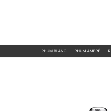
Aller
au
contenu
RHUM BLANC
RHUM AMBRÉ
R