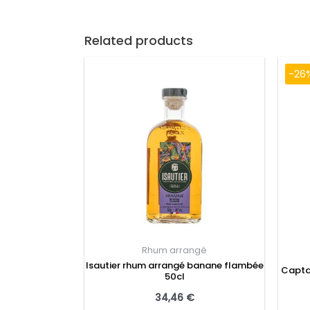
Related products
-26
Rhum arrangé
Isautier rhum arrangé banane flambée
Captai
50cl
34,46
€