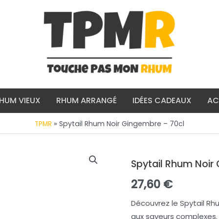
HUM VIEUX
RHUM ARRANGÉ
IDÉES CADEAUX
AC
»
Spytail Rhum Noir Gingembre – 70cl
TPMR
Spytail Rhum Noir
27,60
€
Découvrez le Spytail Rh
aux saveurs complexes. 