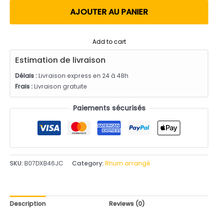
utateur
AJOUTER AU PANIER
Add to cart
Estimation de livraison
Délais :
Livraison express en 24 à 48h
Frais :
Livraison gratuite
Paiements sécurisés
SKU:
B07DXB46JC
Category:
Rhum arrangé
Description
Reviews (0)