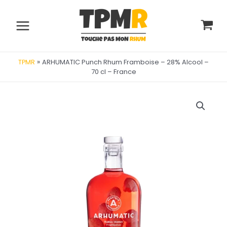
Aller
au
contenu
Main
Menu
»
ARHUMATIC Punch Rhum Framboise – 28% Alcool –
TPMR
70 cl – France
utateur