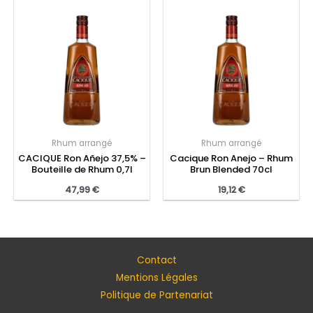
Rhum arrangé
Rhum arrangé
CACIQUE Ron Añejo 37,5% –
Cacique Ron Anejo – Rhum
Bouteille de Rhum 0,7l
Brun Blended 70cl
47,99
€
19,12
€
Contact
Mentions Légales
Politique de Partenariat