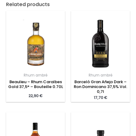
Related products
Rhum ambré
Rhum ambré
Beaulieu – Rhum Caraïbes
Barceló Gran Añejo Dark –
Gold 37,5° – Bouteille 0.70L
Ron Dominicano 37,5% Vol.
0,7l
22,90
€
17,70
€