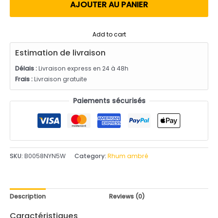
utateur
AJOUTER AU PANIER
Add to cart
Estimation de livraison
Délais :
Livraison express en 24 à 48h
Frais :
Livraison gratuite
Paiements sécurisés
SKU:
B0058NYN5W
Category:
Rhum ambré
Description
Reviews (0)
Caractéristiques