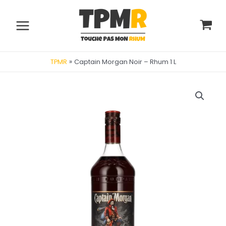
Aller
au
contenu
Main
Menu
»
Captain Morgan Noir – Rhum 1 L
TPMR
utateur