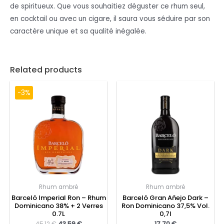
de spiritueux. Que vous souhaitiez déguster ce rhum seul,
en cocktail ou avec un cigare, il saura vous séduire par son
caractère unique et sa qualité inégalée.
Related products
-3%
Rhum ambré
Rhum ambré
Barceló Imperial Ron – Rhum
Barceló Gran Añejo Dark –
Dominicano 38% + 2 Verres
Ron Dominicano 37,5% Vol.
0.7L
0,7l
45,12
€
43,59
€
17,70
€