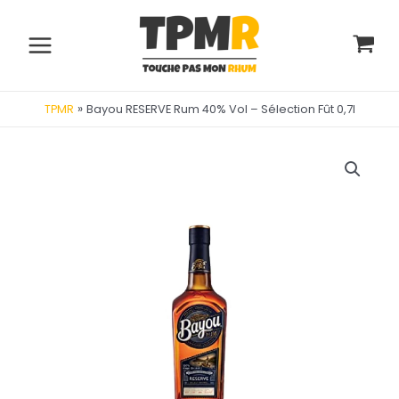
Aller
au
contenu
Main
Menu
»
Bayou RESERVE Rum 40% Vol – Sélection Fût 0,7l
TPMR
utateur