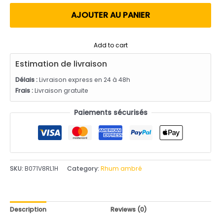
utateur
AJOUTER AU PANIER
Add to cart
Estimation de livraison
Délais :
Livraison express en 24 à 48h
Frais :
Livraison gratuite
Paiements sécurisés
SKU:
B071V8RL1H
Category:
Rhum ambré
Description
Reviews (0)