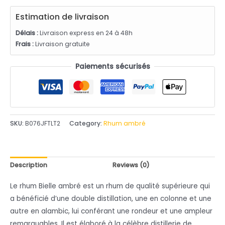
utateur
Estimation de livraison
Délais :
Livraison express en 24 à 48h
Frais :
Livraison gratuite
Paiements sécurisés
SKU:
B076JFTLT2
Category:
Rhum ambré
Description
Reviews (0)
Le rhum Bielle ambré est un rhum de qualité supérieure qui
a bénéficié d’une double distillation, une en colonne et une
autre en alambic, lui conférant une rondeur et une ampleur
remarquables. Il est élaboré à la célèbre distillerie de