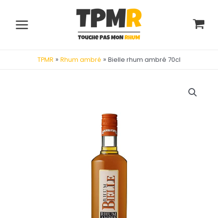
Aller
au
contenu
Main
Menu
»
»
Bielle rhum ambré 70cl
TPMR
Rhum ambré
utateur