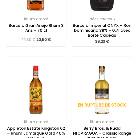
Rhum ambré
Idées cadeaux
Barcelo Gran Anejo Rhum 3
Barceló Imperial ONYX – Ron
Ans – 70 cl
Dominicano 38% – 0,7l avec
Boîte Cadeau
25,30
€
20,50
€
39,23
€
EN RUPTURE DE STOCK
Rhum ambré
Rhum ambré
Appleton Estate Kingston 62
Berry Bros. & Rudd
– Rhum Jamaïque Gold 40%
NICARAGUA – Classic Range