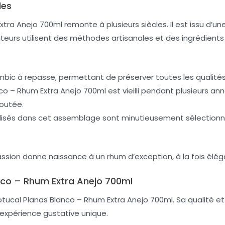
les
xtra Anejo 700ml remonte à plusieurs siècles. Il est issu d’u
lateurs utilisent des méthodes artisanales et des ingrédien
n alambic à repasse, permettant de préserver toutes les quali
nco – Rhum Extra Anejo 700ml est vieilli pendant plusieurs an
loutée.
ilisés dans cet assemblage sont minutieusement sélectionnés
ssion donne naissance à un rhum d’exception, à la fois élég
anco – Rhum Extra Anejo 700ml
cal Planas Blanco – Rhum Extra Anejo 700ml. Sa qualité et 
expérience gustative unique.