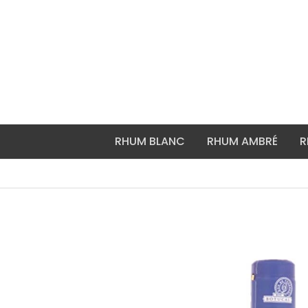
Aller
au
contenu
RHUM BLANC
RHUM AMBRÉ
R