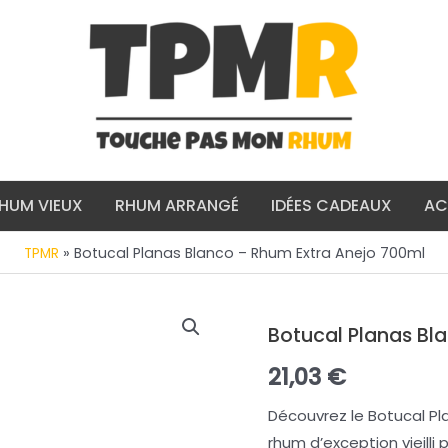
HUM VIEUX
RHUM ARRANGÉ
IDÉES CADEAUX
AC
»
Botucal Planas Blanco – Rhum Extra Anejo 700ml
TPMR
Botucal Planas Bl
21,03
€
Découvrez le Botucal Pl
rhum d’exception vieilli