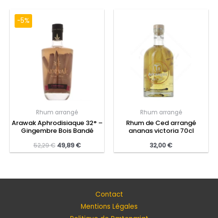
-5%
Rhum arrangé
Rhum arrangé
Arawak Aphrodisiaque 32° –
Rhum de Ced arrangé
Gingembre Bois Bandé
ananas victoria 70cl
52,29
€
49,89
€
32,00
€
Contact
Mentions Légales