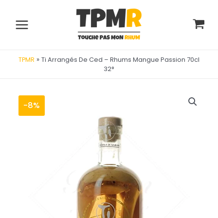
Aller
au
contenu
Main
Menu
»
Ti Arrangés De Ced – Rhums Mangue Passion 70cl
TPMR
32°
-8%
utateur