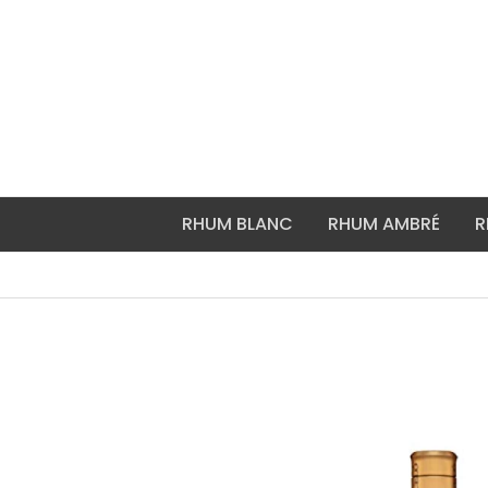
Aller
au
contenu
RHUM BLANC
RHUM AMBRÉ
R