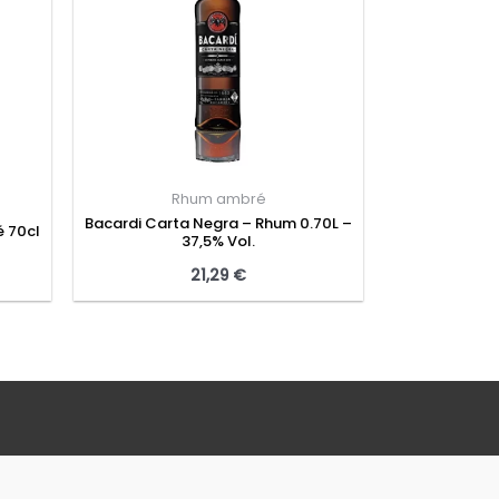
Rhum ambré
Bacardi Carta Negra – Rhum 0.70L –
 70cl
37,5% Vol.
21,29
€