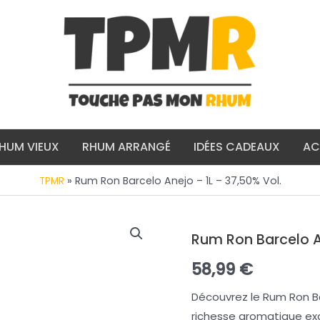
HUM VIEUX
RHUM ARRANGÉ
IDÉES CADEAUX
AC
»
Rum Ron Barcelo Anejo – 1L – 37,50% Vol.
TPMR
Rum Ron Barcelo An
58,99
€
Découvrez le Rum Ron Ba
richesse aromatique ex