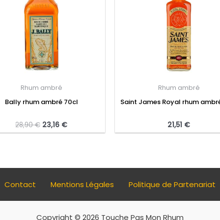
Rhum ambré
Rhum ambré
Bally rhum ambré 70cl
Saint James Royal rhum ambré
28,90
€
23,16
€
21,51
€
Contact
Mentions Légales
Politique de Partenariat
Copyright © 2026 Touche Pas Mon Rhum