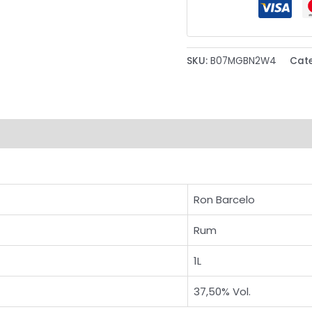
SKU:
B07MGBN2W4
Cat
Ron Barcelo
Rum
1L
37,50% Vol.