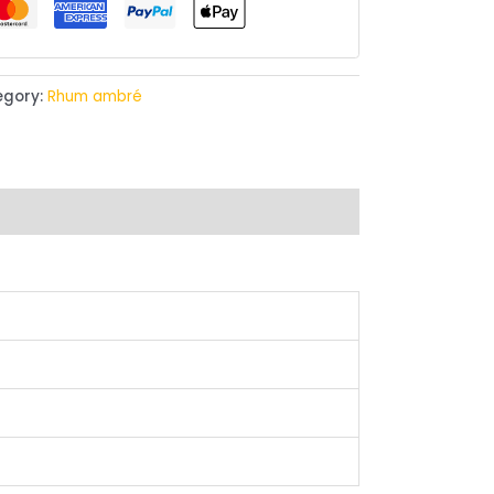
egory:
Rhum ambré