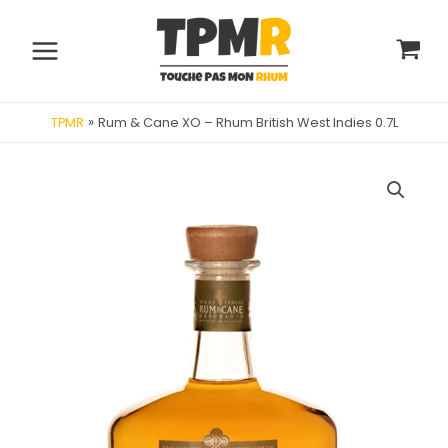
Aller
au
contenu
Main
Menu
»
Rum & Cane XO – Rhum British West Indies 0.7L
TPMR
utateur