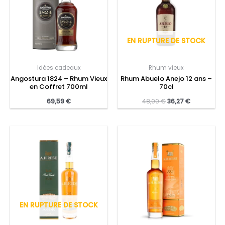
EN RUPTURE DE STOCK
Idées cadeaux
Rhum vieux
Angostura 1824 – Rhum Vieux
Rhum Abuelo Anejo 12 ans –
en Coffret 700ml
70cl
69,59
€
48,00
€
36,27
€
EN RUPTURE DE STOCK