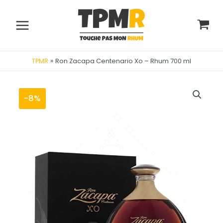
Aller
au
contenu
Main
Menu
»
Ron Zacapa Centenario Xo – Rhum 700 ml
TPMR
-8%
utateur