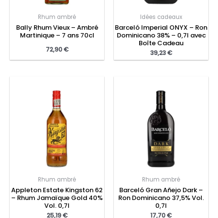
Rhum ambré
Idées cadeaux
Bally Rhum Vieux – Ambré
Barceló Imperial ONYX – Ron
Martinique – 7 ans 70cl
Dominicano 38% – 0,7l avec
Boîte Cadeau
72,90
€
39,23
€
Rhum ambré
Rhum ambré
Appleton Estate Kingston 62
Barceló Gran Añejo Dark –
– Rhum Jamaïque Gold 40%
Ron Dominicano 37,5% Vol.
Vol. 0,7l
0,7l
25,19
€
17,70
€