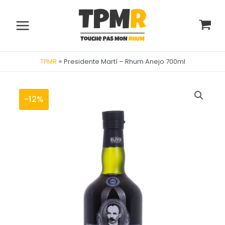
Aller
au
contenu
Main
Menu
»
Presidente Martí – Rhum Anejo 700ml
TPMR
-12%
utateur