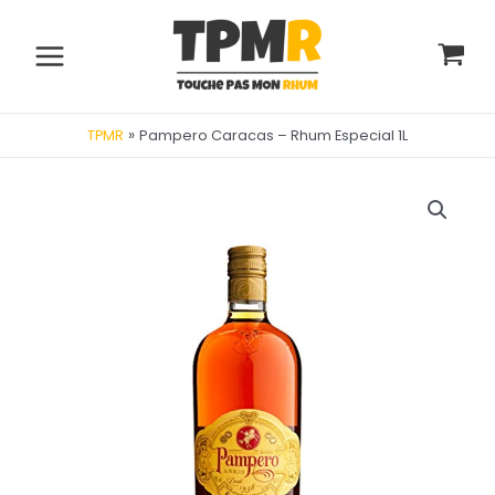
Aller
au
contenu
Main
Menu
»
Pampero Caracas – Rhum Especial 1L
TPMR
utateur