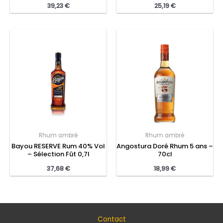
39,23
€
25,19
€
Rhum ambré
Rhum ambré
Bayou RESERVE Rum 40% Vol
Angostura Doré Rhum 5 ans –
– Sélection Fût 0,7l
70cl
37,68
€
18,99
€
Contact