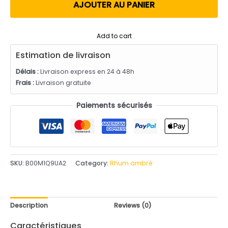
utateur
AJOUTER AU PANIER
Add to cart
Estimation de livraison
Délais :
Livraison express en 24 à 48h
Frais :
Livraison gratuite
Paiements sécurisés
SKU:
B00M1Q9UA2
Category:
Rhum ambré
Description
Reviews (0)
Caractéristiques