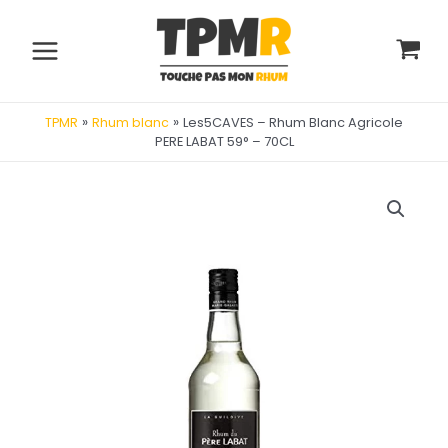
Aller
au
contenu
Main
Menu
»
»
Les5CAVES – Rhum Blanc Agricole
TPMR
Rhum blanc
PERE LABAT 59° – 70CL
utateur