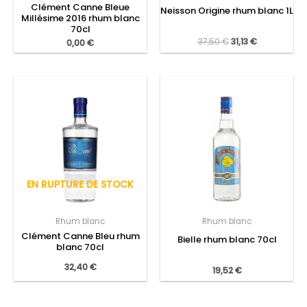
Clément Canne Bleue
Neisson Origine rhum blanc 1L
Millésime 2016 rhum blanc
70cl
37,50
€
31,13
€
0,00
€
EN RUPTURE DE STOCK
Rhum blanc
Rhum blanc
Clément Canne Bleu rhum
Bielle rhum blanc 70cl
blanc 70cl
32,40
€
19,52
€