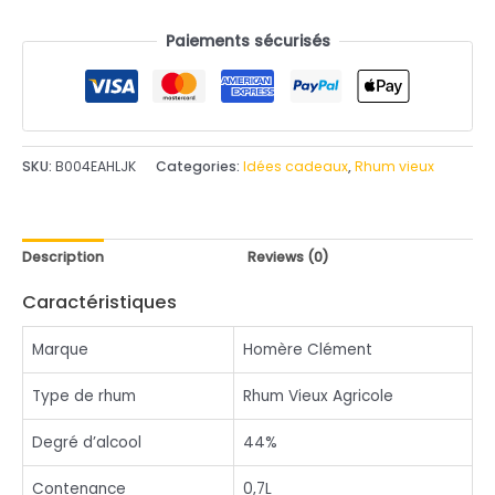
utateur
Paiements sécurisés
SKU:
B004EAHLJK
Categories:
Idées cadeaux
,
Rhum vieux
Description
Reviews (0)
Caractéristiques
Marque
Homère Clément
Type de rhum
Rhum Vieux Agricole
Degré d’alcool
44%
Contenance
0,7L