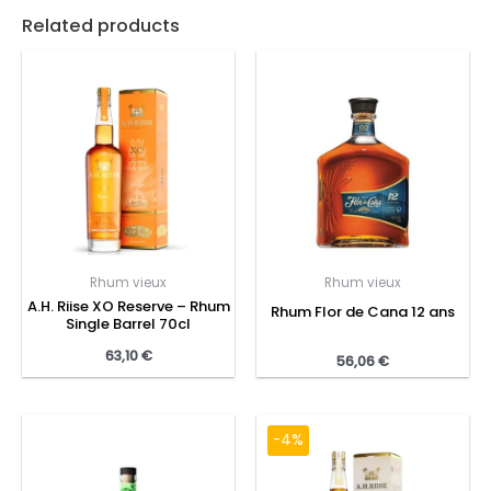
Related products
Rhum vieux
Rhum vieux
A.H. Riise XO Reserve – Rhum
Rhum Flor de Cana 12 ans
Single Barrel 70cl
63,10
€
56,06
€
-4%