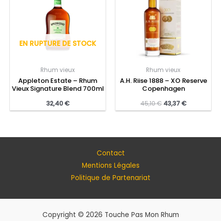
EN RUPTURE DE STOCK
Rhum vieux
Rhum vieux
Appleton Estate – Rhum
A.H. Riise 1888 – XO Reserve
Vieux Signature Blend 700ml
Copenhagen
32,40
€
45,10
€
43,37
€
Contact
Mentions Légales
Politique de Partenariat
Copyright © 2026 Touche Pas Mon Rhum