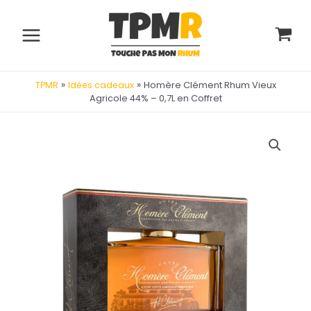
Aller
au
contenu
Main
Menu
»
»
Homère Clément Rhum Vieux
TPMR
Idées cadeaux
Agricole 44% – 0,7L en Coffret
utateur