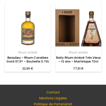
Rhum ambré
Rhum ambré
Beaulieu – Rhum Caraïbes
Bally Rhum Ambré Très Vieux
Gold 37,5° – Bouteille 0.70L
– 12 ans – Martinique 70cl
22,90
€
77,61
€
Contact
Mentions Légales
Politique de Partenariat