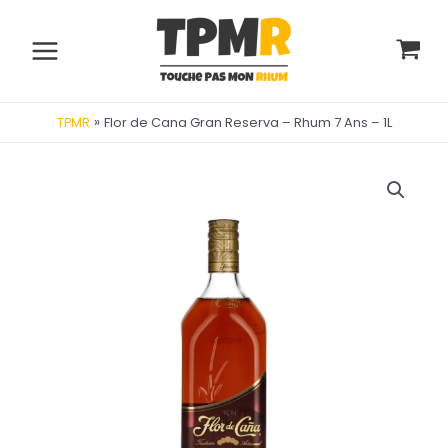
Aller
au
contenu
Main
Menu
»
Flor de Cana Gran Reserva – Rhum 7 Ans – 1L
TPMR
utateur