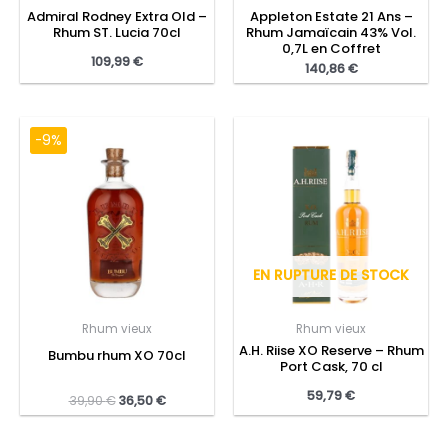
Admiral Rodney Extra Old –
Appleton Estate 21 Ans –
Rhum ST. Lucia 70cl
Rhum Jamaïcain 43% Vol.
0,7L en Coffret
109,99
€
140,86
€
-9%
EN RUPTURE DE STOCK
Rhum vieux
Rhum vieux
A.H. Riise XO Reserve – Rhum
Bumbu rhum XO 70cl
Port Cask, 70 cl
59,79
€
39,90
€
36,50
€