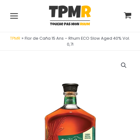
Aller
au
contenu
Main
Menu
»
Flor de Caña 15 Ans – Rhum ECO Slow Aged 40% Vol.
TPMR
0,7l
utateur