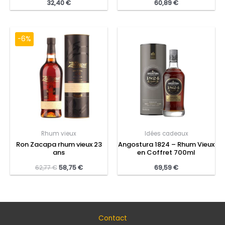
32,40
€
60,89
€
-6%
Rhum vieux
Idées cadeaux
Ron Zacapa rhum vieux 23
Angostura 1824 – Rhum Vieux
ans
en Coffret 700ml
62,77
€
58,75
€
69,59
€
Contact