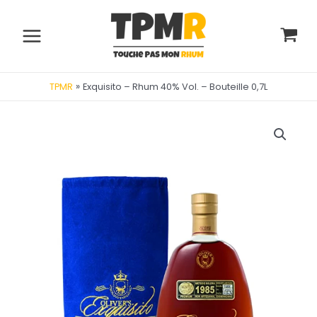
Aller
au
contenu
Main
Menu
»
Exquisito – Rhum 40% Vol. – Bouteille 0,7L
TPMR
utateur