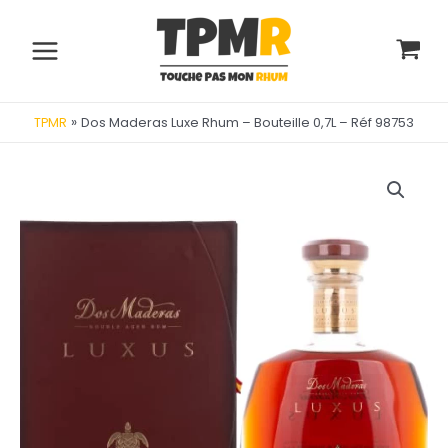
Aller
au
contenu
Main
Menu
»
Dos Maderas Luxe Rhum – Bouteille 0,7L – Réf 98753
TPMR
utateur