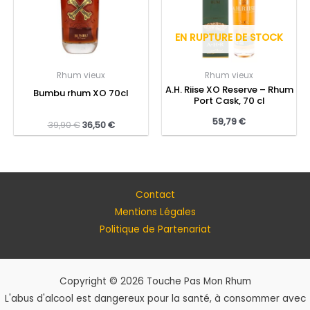
EN RUPTURE DE STOCK
Rhum vieux
Rhum vieux
A.H. Riise XO Reserve – Rhum
Bumbu rhum XO 70cl
Port Cask, 70 cl
59,79
€
39,90
€
36,50
€
Contact
Mentions Légales
Politique de Partenariat
Copyright © 2026 Touche Pas Mon Rhum
L'abus d'alcool est dangereux pour la santé, à consommer avec