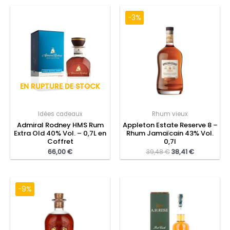
-3%
EN RUPTURE DE STOCK
Idées cadeaux
Rhum vieux
Admiral Rodney HMS Rum
Appleton Estate Reserve 8 –
Extra Old 40% Vol. – 0,7L en
Rhum Jamaïcain 43% Vol.
Coffret
0,7l
66,00
€
39,48
€
38,41
€
-9%