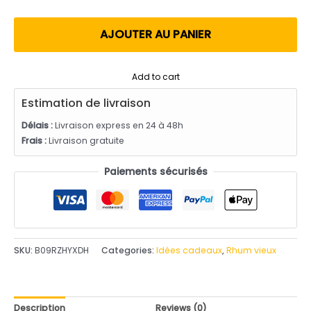
utateur
AJOUTER AU PANIER
Add to cart
Estimation de livraison
Délais :
Livraison express en 24 à 48h
Frais :
Livraison gratuite
Paiements sécurisés
SKU:
B09RZHYXDH
Categories:
Idées cadeaux
,
Rhum vieux
Description
Reviews (0)