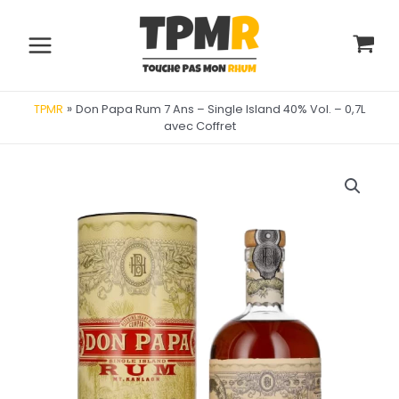
Aller
au
contenu
Main
Menu
»
Don Papa Rum 7 Ans – Single Island 40% Vol. – 0,7L
TPMR
avec Coffret
utateur