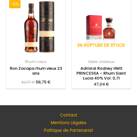
-6%
EN RUPTURE DE STOCK
Rhum vieux
Idées cadeaux
Ron Zacapa rhum vieux 23
Admiral Rodney HMS
ans
PRINCESSA – Rhum Saint
Lucia 40% Vol. 0,7l
62,77
€
58,75
€
47,04
€
Contact
Mentions Légales
Politique de Partenariat