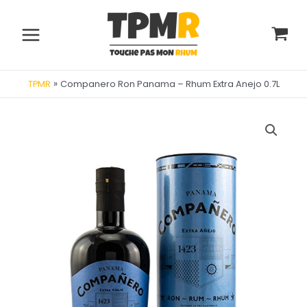
Aller
au
contenu
Main
Menu
»
Companero Ron Panama – Rhum Extra Anejo 0.7L
TPMR
utateur