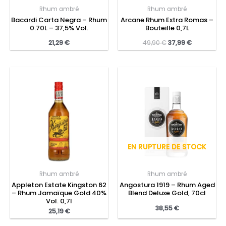
Rhum ambré
Rhum ambré
Bacardi Carta Negra – Rhum
Arcane Rhum Extra Romas –
0.70L – 37,5% Vol.
Bouteille 0,7L
21,29
€
49,90
€
37,99
€
EN RUPTURE DE STOCK
Rhum ambré
Rhum ambré
Appleton Estate Kingston 62
Angostura 1919 – Rhum Aged
– Rhum Jamaïque Gold 40%
Blend Deluxe Gold, 70cl
Vol. 0,7l
38,55
€
25,19
€