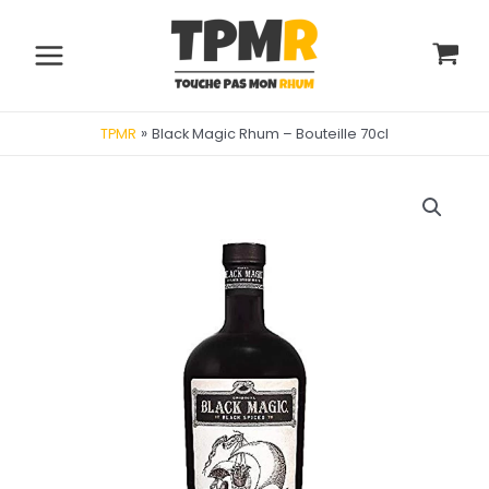
Aller
au
contenu
Main
Menu
»
Black Magic Rhum – Bouteille 70cl
TPMR
utateur