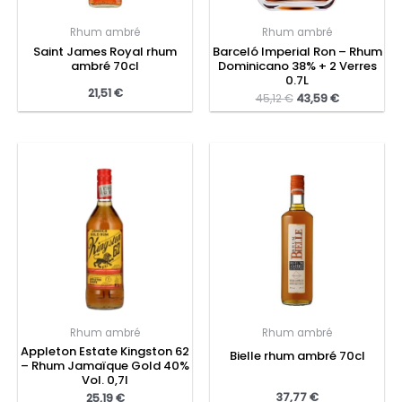
Rhum ambré
Rhum ambré
Saint James Royal rhum
Barceló Imperial Ron – Rhum
ambré 70cl
Dominicano 38% + 2 Verres
0.7L
21,51
€
45,12
€
43,59
€
Rhum ambré
Rhum ambré
Appleton Estate Kingston 62
Bielle rhum ambré 70cl
– Rhum Jamaïque Gold 40%
Vol. 0,7l
37,77
€
25,19
€